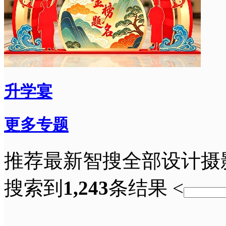
升学宴
更多专题
推荐
最新
智搜
全部
设计
摄
搜索到
1,243
条结果
<