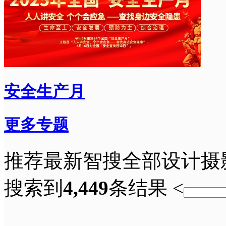
安全生产月
更多专题
推荐
最新
智搜
全部
设计
摄
搜索到
4,449
条结果
<