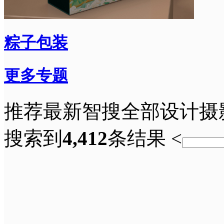
粽子包装
更多专题
推荐
最新
智搜
全部
设计
摄
搜索到
4,412
条结果
<