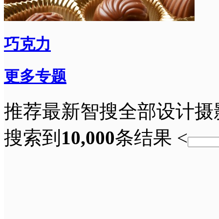
巧克力
更多专题
推荐
最新
智搜
全部
设计
摄
搜索到
10,000
条结果
<