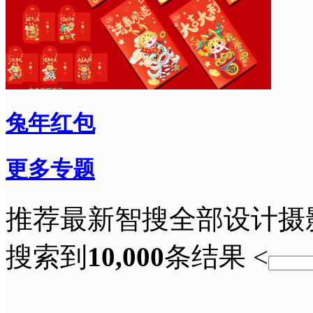
兔年红包
更多专题
推荐
最新
智搜
全部
设计
摄
搜索到
10,000
条结果
<