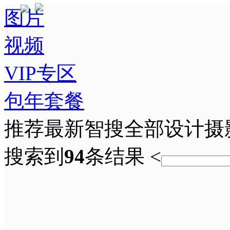
图片
视频
VIP专区
包年套餐
推荐
最新
智搜
全部
设计
摄
搜索到
94
条结果
<