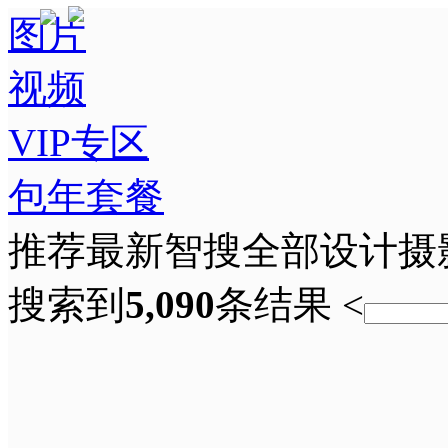
图片
视频
VIP专区
包年套餐
推荐
最新
智搜
全部
设计
摄
搜索到
5,090
条结果
<