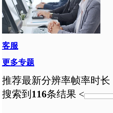
客服
更多专题
推荐
最新
分辨率
帧率
时长
搜索到
116
条结果
<